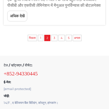
पीसीबी और एफपीसी लैमिनेशन में मैनुअल पुनर्विन्यास की बोटलनेक्स
को दूर करना। पीसीबी (उन मुद्रित सर्किट बोर्ड्स का पुराना तरीका
अधिक देखें
जिन्हें हम सभी जानते हैं) और एफपीसी (लचीले मुद्रित सर्किट्स...
पिछला
1
2
3
4
5
अगला
टेल / व्हॉट्सएप / वीचैट:
+852-94330445
ई-मेल:
[email protected]
जोड़ें:
14/F , द बेल्जियन बैंक बिल्डिंग, कोव्लून, हांगकांग।