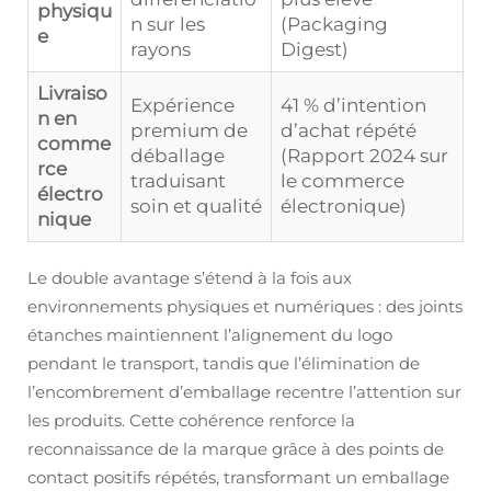
physiqu
n sur les
(Packaging
e
rayons
Digest)
Livraiso
Expérience
41 % d’intention
n en
premium de
d’achat répété
comme
déballage
(Rapport 2024 sur
rce
traduisant
le commerce
électro
soin et qualité
électronique)
nique
Le double avantage s’étend à la fois aux
environnements physiques et numériques : des joints
étanches maintiennent l’alignement du logo
pendant le transport, tandis que l’élimination de
l’encombrement d’emballage recentre l’attention sur
les produits. Cette cohérence renforce la
reconnaissance de la marque grâce à des points de
contact positifs répétés, transformant un emballage