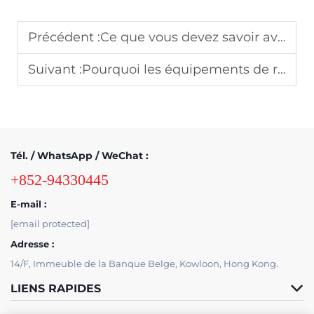
Précédent :
Ce que vous devez savoir avant d'acheter une machine à film rétractable
Suivant :
Pourquoi les équipements de rétraction sont-ils idéaux pour l’emballage dans de multiples secteurs industriels
Tél. / WhatsApp / WeChat :
+852-94330445
E-mail :
[email protected]
Adresse :
14/F, Immeuble de la Banque Belge, Kowloon, Hong Kong.
LIENS RAPIDES