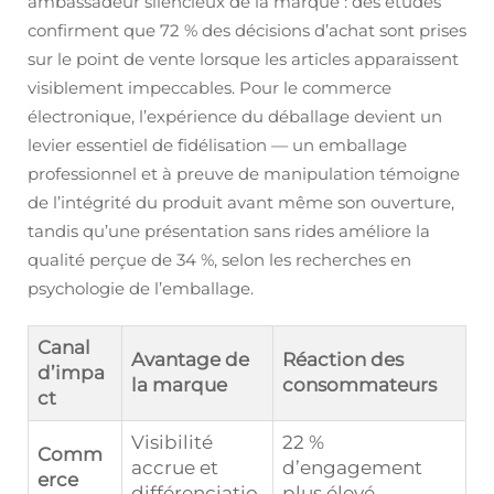
ambassadeur silencieux de la marque : des études
confirment que 72 % des décisions d’achat sont prises
sur le point de vente lorsque les articles apparaissent
visiblement impeccables. Pour le commerce
électronique, l’expérience du déballage devient un
levier essentiel de fidélisation — un emballage
professionnel et à preuve de manipulation témoigne
de l’intégrité du produit avant même son ouverture,
tandis qu’une présentation sans rides améliore la
qualité perçue de 34 %, selon les recherches en
psychologie de l’emballage.
Canal
Avantage de
Réaction des
d’impa
la marque
consommateurs
ct
Visibilité
22 %
Comm
accrue et
d’engagement
erce
différenciatio
plus élevé