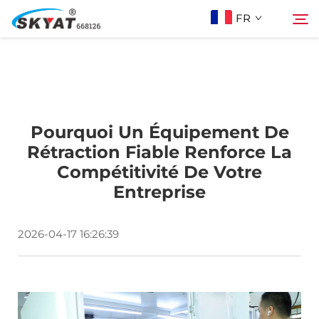
FR
À Propos De Skyat
Rechercher
Pourquoi Un Équipement De
Machine de Soudage par Rétractation sans
Rétraction Fiable Renforce La
Compétitivité De Votre
Plis
Entreprise
Vidéo Et Application
2026-04-17 16:26:39
Projets
Actualités