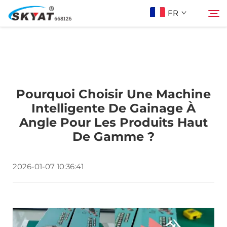
FR
À Propos De Skyat
Rechercher
Pourquoi Choisir Une Machine
Machine de Soudage par Rétractation sans
Intelligente De Gainage À
Angle Pour Les Produits Haut
Plis
De Gamme ?
Vidéo Et Application
2026-01-07 10:36:41
Projets
Actualités