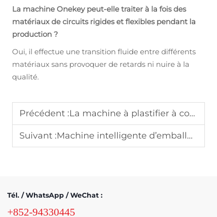
La machine Onekey peut-elle traiter à la fois des
matériaux de circuits rigides et flexibles pendant la
production ?
Oui, il effectue une transition fluide entre différents
matériaux sans provoquer de retards ni nuire à la
qualité.
Précédent :
La machine à plastifier à commutation Onekey peut-elle s’adapter aux besoins de plusieurs secteurs d’activité ?
Suivant :
Machine intelligente d’emballage avec découpe des angles : adaptée à une production allant de petite à grande échelle
Tél. / WhatsApp / WeChat :
+852-94330445