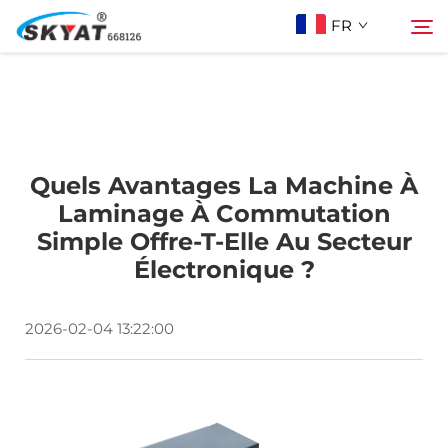
FR
À Propos De Skyat
Rechercher
Quels Avantages La Machine À
Machine de Soudage par Rétractation sans
Laminage À Commutation
Simple Offre-T-Elle Au Secteur
Plis
Électronique ?
Vidéo Et Application
2026-02-04 13:22:00
Projets
Actualités