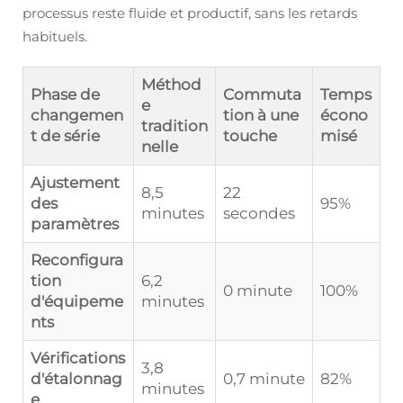
processus reste fluide et productif, sans les retards
habituels.
Méthod
Phase de
Commuta
Temps
e
changemen
tion à une
écono
tradition
t de série
touche
misé
nelle
Ajustement
8,5
22
des
95%
minutes
secondes
paramètres
Reconfigura
tion
6,2
0 minute
100%
d'équipeme
minutes
nts
Vérifications
3,8
d'étalonnag
0,7 minute
82%
minutes
e