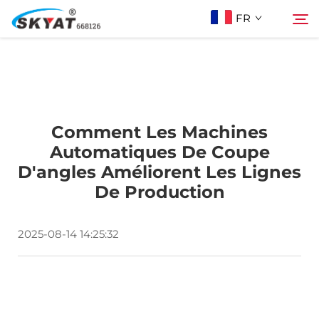
FR
À Propos De Skyat
Rechercher
Comment Les Machines
Machine de Soudage par Rétractation sans
Automatiques De Coupe
D'angles Améliorent Les Lignes
Plis
De Production
Vidéo Et Application
2025-08-14 14:25:32
Projets
Actualités