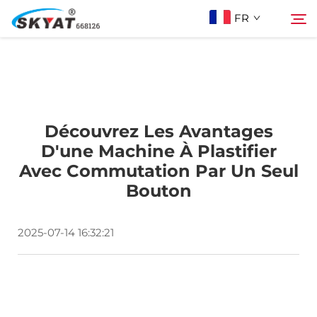
FR
À Propos De Skyat
Rechercher
Découvrez Les Avantages
Machine de Soudage par Rétractation sans
D'une Machine À Plastifier
Avec Commutation Par Un Seul
Plis
Bouton
Vidéo Et Application
2025-07-14 16:32:21
Projets
Actualités