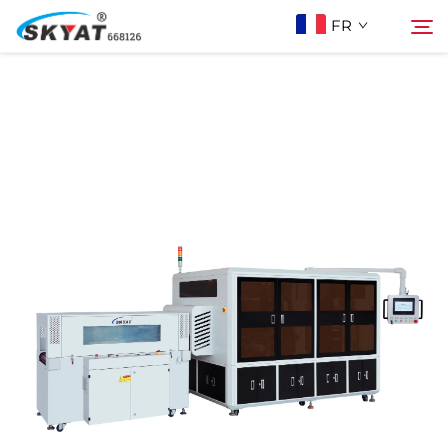
FR
À Propos De Skyat
Rechercher
Machine de Soudage par Rétractation sans
Plis
Vidéo Et Application
Projets
Actualités