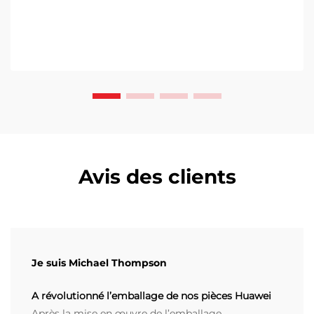
Les systèmes automatisés de thermorétraction
intelligents traitent 140 à 160 unités par minute avec
&plusm...
Avis des clients
Je suis Michael Thompson
A révolutionné l’emballage de nos pièces Huawei
Après la mise en œuvre de l’emballage