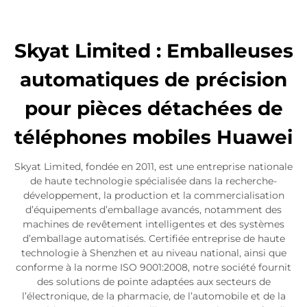
Contactez-nous
Skyat Limited : Emballeuses
automatiques de précision
pour pièces détachées de
téléphones mobiles Huawei
Skyat Limited, fondée en 2011, est une entreprise nationale
de haute technologie spécialisée dans la recherche-
développement, la production et la commercialisation
d’équipements d’emballage avancés, notamment des
machines de revêtement intelligentes et des systèmes
d’emballage automatisés. Certifiée entreprise de haute
technologie à Shenzhen et au niveau national, ainsi que
conforme à la norme ISO 9001:2008, notre société fournit
des solutions de pointe adaptées aux secteurs de
l’électronique, de la pharmacie, de l’automobile et de la