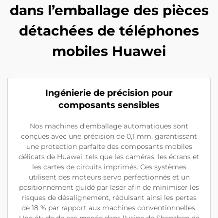
dans l’emballage des pièces
détachées de téléphones
mobiles Huawei
Ingénierie de précision pour
composants sensibles
Nos machines d'emballage automatiques sont
conçues avec une précision de 0,1 mm, garantissant
une protection parfaite des composants mobiles
délicats de Huawei, tels que les caméras, les écrans et
les cartes de circuits imprimés. Ces systèmes
utilisent des moteurs servo perfectionnés et un
positionnement guidé par laser afin de minimiser les
risques de désalignement, réduisant ainsi les pertes
de 18 % par rapport aux machines conventionnelles.
Une étude de cas menée dans l'usine de Shenzhen de