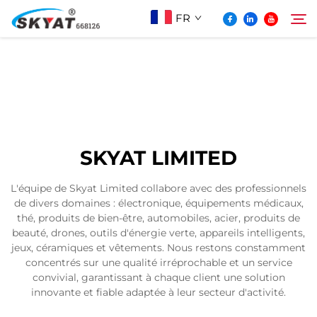
FR
À Propos De Skyat
Rechercher
Machine de Soudage par Rétractation sans
SKYAT LIMITED
Plis
L'équipe de Skyat Limited collabore avec des professionnels
de divers domaines : électronique, équipements médicaux,
Vidéo Et Application
thé, produits de bien-être, automobiles, acier, produits de
beauté, drones, outils d'énergie verte, appareils intelligents,
jeux, céramiques et vêtements. Nous restons constamment
Projets
concentrés sur une qualité irréprochable et un service
convivial, garantissant à chaque client une solution
innovante et fiable adaptée à leur secteur d'activité.
Actualités