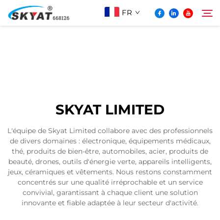
FR
À Propos De Skyat
Rechercher
Machine de Soudage par Rétractation sans
SKYAT LIMITED
Plis
L'équipe de Skyat Limited collabore avec des professionnels
de divers domaines : électronique, équipements médicaux,
Vidéo Et Application
thé, produits de bien-être, automobiles, acier, produits de
beauté, drones, outils d'énergie verte, appareils intelligents,
jeux, céramiques et vêtements. Nous restons constamment
Projets
concentrés sur une qualité irréprochable et un service
convivial, garantissant à chaque client une solution
innovante et fiable adaptée à leur secteur d'activité.
Actualités