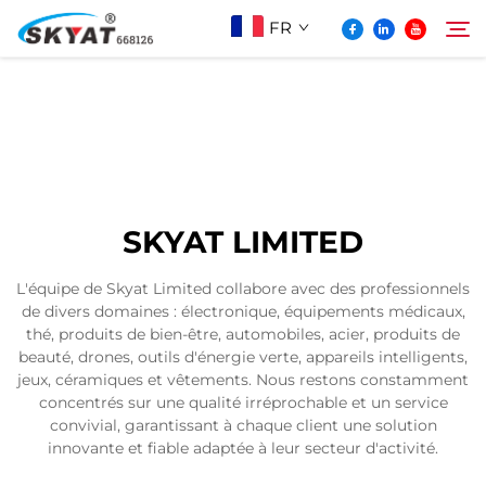
FR
À Propos De Skyat
Rechercher
Machine de Soudage par Rétractation sans
SKYAT LIMITED
Plis
L'équipe de Skyat Limited collabore avec des professionnels
de divers domaines : électronique, équipements médicaux,
Vidéo Et Application
thé, produits de bien-être, automobiles, acier, produits de
beauté, drones, outils d'énergie verte, appareils intelligents,
jeux, céramiques et vêtements. Nous restons constamment
Projets
concentrés sur une qualité irréprochable et un service
convivial, garantissant à chaque client une solution
innovante et fiable adaptée à leur secteur d'activité.
Actualités