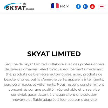
FR
À Propos De Skyat
Rechercher
Machine de Soudage par Rétractation sans
SKYAT LIMITED
Plis
L'équipe de Skyat Limited collabore avec des professionnels
de divers domaines : électronique, équipements médicaux,
Vidéo Et Application
thé, produits de bien-être, automobiles, acier, produits de
beauté, drones, outils d'énergie verte, appareils intelligents,
jeux, céramiques et vêtements. Nous restons constamment
Projets
concentrés sur une qualité irréprochable et un service
convivial, garantissant à chaque client une solution
innovante et fiable adaptée à leur secteur d'activité.
Actualités