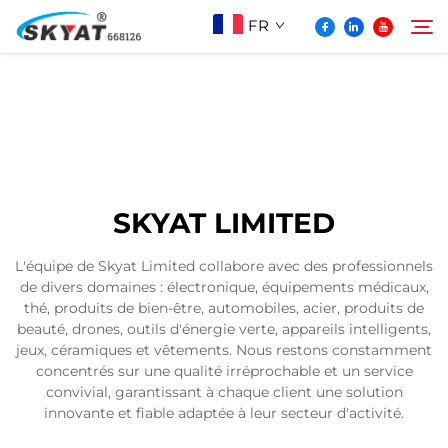
FR
À Propos De Skyat
Rechercher
Machine de Soudage par Rétractation sans
SKYAT LIMITED
Plis
L'équipe de Skyat Limited collabore avec des professionnels
de divers domaines : électronique, équipements médicaux,
Vidéo Et Application
thé, produits de bien-être, automobiles, acier, produits de
beauté, drones, outils d'énergie verte, appareils intelligents,
jeux, céramiques et vêtements. Nous restons constamment
Projets
concentrés sur une qualité irréprochable et un service
convivial, garantissant à chaque client une solution
innovante et fiable adaptée à leur secteur d'activité.
Actualités