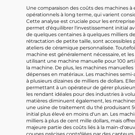
Une comparaison des coûts des machines à emba
opérationnels à long terme, qui varient con
Cette analyse est cruciale pour les entreprise
permet d'équilibrer l'investissement initial a
de quelques centaines à quelques milliers de
rétractation de petite taille, sont accessi
ateliers de céramique personnalisée. Toutefoi
machine est généralement nécessaire, et les 
utilisant une machine manuelle pour 100 ar
la machine. De plus, les machines manuelles 
dépenses en matériaux. Les machines semi-aut
à plusieurs dizaines de milliers de dollars. E
permettant à un opérateur de gérer plusieur
les rendant idéales pour des industries à vol
matières diminuent également, les machines 
une usine de traitement du thé produisant 50
initial plus élevé en moins d'un an. Les mach
milliers à plus de cent mille dollars, mais off
majeure partie des coûts liés à la main-d'œu
coupes précises contrôlées par des capteurs