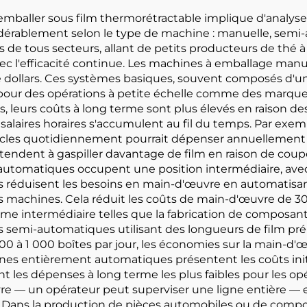
ller sous film thermorétractable implique d'analyser à 
sidérablement selon le type de machine : manuelle, se
s de tous secteurs, allant de petits producteurs de thé à
vec l'efficacité continue. Les machines à emballage manuel
 dollars. Ces systèmes basiques, souvent composés d'un 
bles pour des opérations à petite échelle comme des ma
s, leurs coûts à long terme sont plus élevés en raison d
salaires horaires s'accumulent au fil du temps. Par exe
ticles quotidiennement pourrait dépenser annuellement
tendent à gaspiller davantage de film en raison de coupe
omatiques occupent une position intermédiaire, avec de
lles réduisent les besoins en main-d'œuvre en automatisan
s machines. Cela réduit les coûts de main-d'œuvre de 3
ume intermédiaire telles que la fabrication de composant
semi-automatiques utilisant des longueurs de film pré
0 à 1 000 boîtes par jour, les économies sur la main-d'
ines entièrement automatiques présentent les coûts initi
rent les dépenses à long terme les plus faibles pour les o
vre — un opérateur peut superviser une ligne entière — e
. Dans la production de pièces automobiles ou de compos