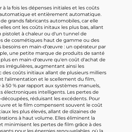
la fois les dépenses initiales et les coûts
mi-automatique et entièrement automatique.
 de grands fabricants automobiles, car elle
les ont les coûts initaux les plus bas, allant
pistolet à chaleur ou d'un tunnel de
rques de cosmétiques haut de gamme ou des
es besoins en main-d'œuvre : un opérateur par
mple, une petite marque de produits de santé
 plus en main-d'œuvre qu'en coût d'achat de
s irrégulières, augmentant ainsi les
s coûts initiaux allant de plusieurs milliers
t l'alimentation et le scellement du film,
0 à 50 % par rapport aux systèmes manuels,
s électroniques intelligents. Les pertes de
-découpées, réduisant les excédents. Pour
œuvre et le film compensent souvent le coût
aux les plus élevés, allant de dizaines de
pérations à haut volume. Elles éliminent la
t minimisent les pertes de film grâce à des
ants pour les énergies renouvelables, où la