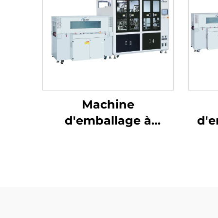
Machine
d'emballage à
d'e
soudures centrales et
ré
découpe d'angles
dé