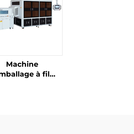
Machine
mballage à film
tractable avec
coupe de coins