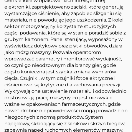
cienkie folie w opakowaniach inteligentnej
elektroniki, zaprojektowano zaciski, które generują
wystarczające ciśnienie, aby zapobiec ślizganiu się
materiału, nie powodując jego uszkodzenia. Z kolei
sektor motoryzacyjny korzysta ze sturdzyjszych
części podawania, które są w stanie poradzić sobie z
grubym kartonem. Panel sterujący, wyposażony w
wyświetlacz dotykowy oraz płytki obwodów, działa
jako mózg maszyny. Pozwala operatorom
wprowadzać parametry i monitorować wydajność,
co czyni go nieodzownym dla branży gier, gdzie
często konieczna jest szybka zmiana wymiarów
cięcia. Czujniki, w tym czujniki fotoelektryczne i
ciśnieniowe, są krytyczne dla zachowania precyzji.
Wykrywają one ustawienie materiału i odpowiednio
dostosowują pracę maszyny, co jest niezwykle
ważne w opakowaniach farmaceutycznych, gdzie
nawet drobne nieprawidłowości mogą prowadzić do
niezgodnych z normą produktów. System
napędowy, składający się z silników i skrzyń biegów,
zapewnia napęd ruchomych elementów maszyny.