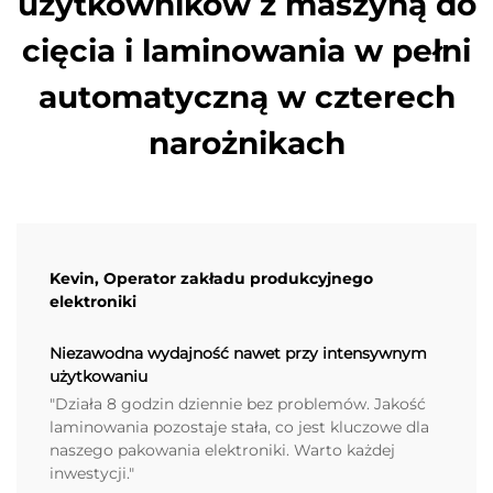
użytkowników z maszyną do
cięcia i laminowania w pełni
automatyczną w czterech
narożnikach
Kevin, Operator zakładu produkcyjnego
elektroniki
Niezawodna wydajność nawet przy intensywnym
użytkowaniu
"Działa 8 godzin dziennie bez problemów. Jakość
laminowania pozostaje stała, co jest kluczowe dla
naszego pakowania elektroniki. Warto każdej
inwestycji."