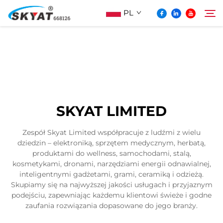
PL
O Skyat
Szukaj
Maszyna Do Pakowania Termościskanego
SKYAT LIMITED
Bez Pospolonek
Zespół Skyat Limited współpracuje z ludźmi z wielu
dziedzin – elektroniką, sprzętem medycznym, herbatą,
Wideo I Zastosowanie
produktami do wellness, samochodami, stalą,
kosmetykami, dronami, narzędziami energii odnawialnej,
inteligentnymi gadżetami, grami, ceramiką i odzieżą.
Projektowanie
Skupiamy się na najwyższej jakości usługach i przyjaznym
podejściu, zapewniając każdemu klientowi świeże i godne
zaufania rozwiązania dopasowane do jego branży.
Aktualności