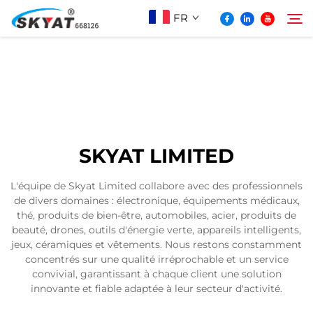
FR
À Propos De Skyat
Rechercher
Machine de Soudage par Rétractation sans
SKYAT LIMITED
Plis
L'équipe de Skyat Limited collabore avec des professionnels
de divers domaines : électronique, équipements médicaux,
Vidéo Et Application
thé, produits de bien-être, automobiles, acier, produits de
beauté, drones, outils d'énergie verte, appareils intelligents,
jeux, céramiques et vêtements. Nous restons constamment
Projets
concentrés sur une qualité irréprochable et un service
convivial, garantissant à chaque client une solution
innovante et fiable adaptée à leur secteur d'activité.
Actualités