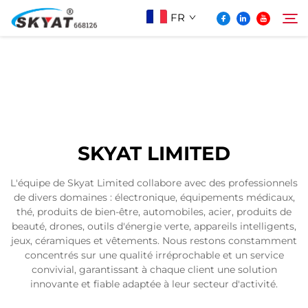
FR
À Propos De Skyat
Rechercher
Machine de Soudage par Rétractation sans
SKYAT LIMITED
Plis
L'équipe de Skyat Limited collabore avec des professionnels
de divers domaines : électronique, équipements médicaux,
Vidéo Et Application
thé, produits de bien-être, automobiles, acier, produits de
beauté, drones, outils d'énergie verte, appareils intelligents,
jeux, céramiques et vêtements. Nous restons constamment
Projets
concentrés sur une qualité irréprochable et un service
convivial, garantissant à chaque client une solution
innovante et fiable adaptée à leur secteur d'activité.
Actualités